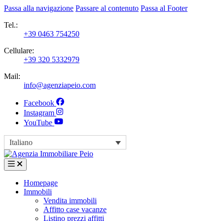
Passa alla navigazione
Passare al contenuto
Passa al Footer
Tel.:
+39 0463 754250
Cellulare:
+39 320 5332979
Mail:
info@agenziapeio.com
Facebook
Instagram
YouTube
Italiano
Homepage
Immobili
Vendita immobili
Affitto case vacanze
Listino prezzi affitti