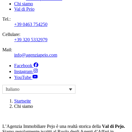
Chi siamo
Val di Peio
Tel.:
+39 0463 754250
Cellulare:
+39 320 5332979
Mail:
info@agenziapeio.com
Facebook
Instagram
YouTube
Italiano
Startseite
Chi siamo
L’Agenzia Immobiliare Pejo è una realtà storica della
Val di Pejo.
Siamo regolarmente iscritti al Ruolo degli Agenti d’Affari in